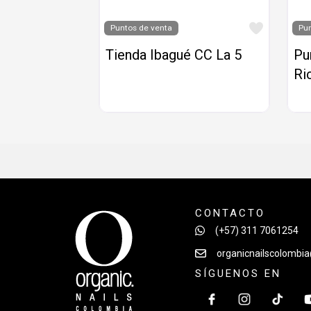
Favorit
Puntos de venta
Pun
Tienda Ibagué CC La 5
Pu
Ri
CONTACTO
(+57) 311 7061254
organicnailscolombi
SÍGUENOS EN