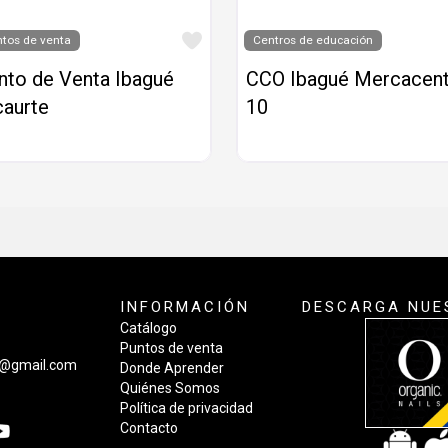
o
Favorito
tos de venta
Centros de educación
nto de Venta Ibagué
CCO Ibagué Mercacen
caurte
10
INFORMACIÓN
DESCARGA NUE
Catálogo
Puntos de venta
a@gmail.com
Donde Aprender
Quiénes Somos
Política de privacidad
Contacto