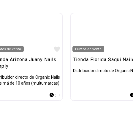
o
Favorito
tos de venta
Puntos de venta
nda Arizona Juany Nails
Tienda Florida Saqui Nail
pply
Distribuidor directo de Organic N
ribuidor directo de Organic Nails
e má de 10 años (multumarcas)
: