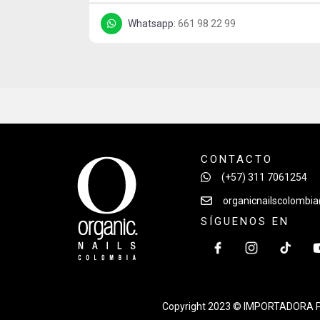
Whatsapp:
661 98 22 99
CONTACTO
(+57) 311 7061254
organicnailscolombi
SÍGUENOS EN
Copyright 2023 © IMPORTADORA P