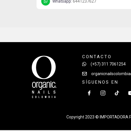
Whatsapp:
6441237627
CONTACTO
(+57) 311 7061254
organicnailscolombi
SÍGUENOS EN
Copyright 2023 © IMPORTADORA P